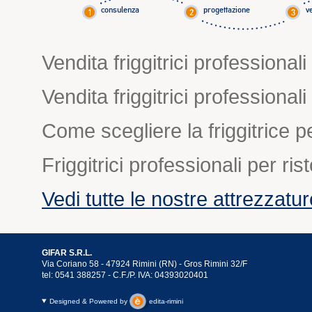
consulenza
progettazione
v
Vendita friggitrici profession
Vendita friggitrici professiona
Come scegliere la friggitrice pe
Friggitrici professionali per ris
Vedi tutte le nostre attrezzatu
GIFAR S.R.L.
Via Coriano 58 - 47924 Rimini (RN) - Gros Rimini 32/F
tel: 0541 388257 - C.F./P. IVA: 04393020401
Designed & Powered by
edita-rimini