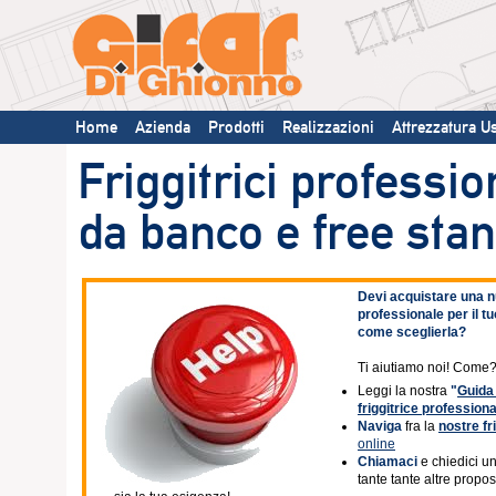
Home
Azienda
Prodotti
Realizzazioni
Attrezzatura U
Friggitrici professio
da banco e free sta
Devi acquistare una nu
professionale per il t
come sceglierla?
Ti aiutiamo noi! Come
Leggi la nostra
"
Guida 
friggitrice profession
Naviga
fra la
nostre fr
online
Chiamaci
e chiedici u
tante tante altre propos